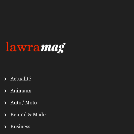
Actualité
Animaux
Auto / Moto
Beauté & Mode
Business