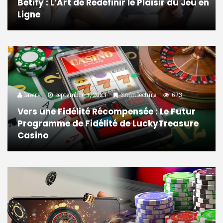
Betify : L’Art de Redéfinir le Plaisir du Jeu en
Ligne
lawra
septembre 3, 2023
3min lecture
673
Vers une Fidélité Récompensée : Le Futur
Programme de Fidélité de LuckyTreasure
Casino