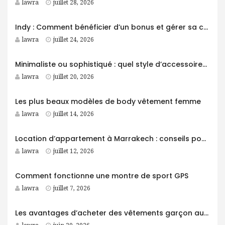
lawra
juillet 28, 2026
Indy : Comment bénéficier d’un bonus et gérer sa comptabilité plus facilement ?
lawra
juillet 24, 2026
Minimaliste ou sophistiqué : quel style d’accessoires homme choisir ?
lawra
juillet 20, 2026
Les plus beaux modèles de body vêtement femme
lawra
juillet 14, 2026
Location d’appartement à Marrakech : conseils pour trouver le logement idéal
lawra
juillet 12, 2026
Comment fonctionne une montre de sport GPS
lawra
juillet 7, 2026
Les avantages d’acheter des vêtements garçon auprès d’un grossiste