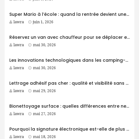
Super Mario à l’école : quand la rentrée devient une aventure
lawra
juin 1, 2026
Réservez un van avec chauffeur pour se déplacer en groupe de Bruxelles au Luxembourg
lawra
mai 30, 2026
Les innovations technologiques dans les camping-cars modernes
lawra
mai 30, 2026
Lettrage adhésif pas cher : qualité et visibilité sans compromis
lawra
mai 29, 2026
Bionettoyage surface : quelles différences entre nettoyage, désinfection et décontamination ?
lawra
mai 27, 2026
Pourquoi la signature électronique est-elle de plus en plus populaire ?
lawra
mai 18, 2026