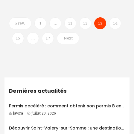
Prev.
1
…
11
12
13
14
15
…
17
Next
Dernières actualités
Permis accéléré : comment obtenir son permis B en moins d’un mois ?
lawra
juillet 29, 2026
Découvrir Saint-Valery-sur-Somme : une destination idéale pour des vacances entre nature et patrimoine