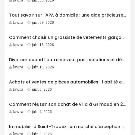
lawra
juin 30, 2026
Tout savoir sur l’APA à domicile : une aide précieuse pour les personnes âgées
lawra
juin 29, 2026
Comment choisir un grossiste de vêtements garçon fiable pour son business ?
lawra
juin 18, 2026
Divorcer quand l’autre ne veut pas : solutions et démarches pour avancer
lawra
juin 15, 2026
Achats et ventes de pièces automobiles : fiabilité et qualité
lawra
juin 6, 2026
Comment réussir son achat de villa à Grimaud en 2026 ?
lawra
juin 4, 2026
Immobilier à Saint-Tropez : un marché d’exception entre prestige et rareté
lawra
juin 3, 2026