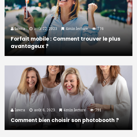
lawra
août 22, 2023
4min lecture
776
Forfait mobile : Comment trouver le plus
avantageux ?
lawra
août 8, 2023
4min lecture
791
Comment bien choisir son photobooth ?