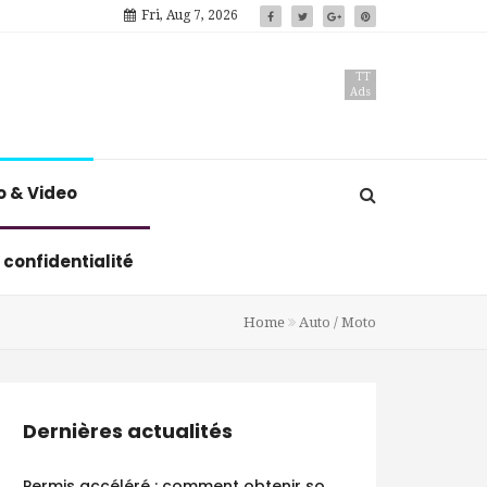
Fri, Aug 7, 2026
TT
Ads
o & Video
 confidentialité
Home
Auto / Moto
Dernières actualités
Permis accéléré : comment obtenir son permis B en moins d’un mois ?