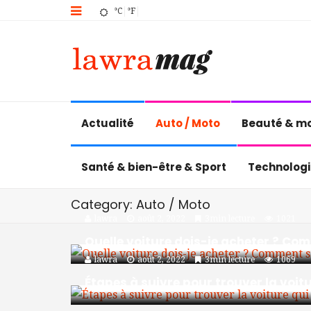
°C
°F
Actualité
Auto / Moto
Beauté & m
Santé & bien-être & Sport
Technologi
Category: Auto / Moto
lawra
août 2, 2022
3min lecture
1021
Quelle voiture dois-je acheter ? Co
lawra
août 2, 2022
3min lecture
1069
Étapes à suivre pour trouver la voit