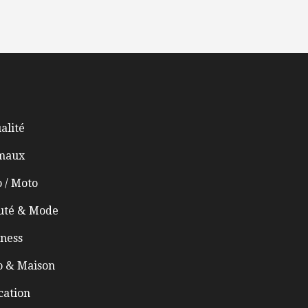
alité
maux
 / Moto
uté & Mode
ness
o & Maison
cation