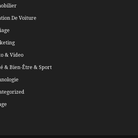
obilier
tion De Voiture
iage
keting
to & Video
é & Bien-Être & Sport
hnologie
ategorized
age