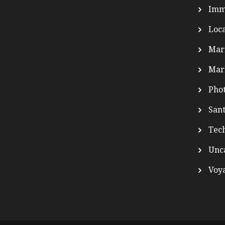
Imm
Loca
Mar
Mar
Pho
Sant
Tec
Unc
Voy