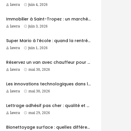
lawra
juin 4, 2026
Immobilier à Saint-Tropez : un marché d’exception entre prestige et rareté
lawra
juin 3, 2026
Super Mario à l’école : quand la rentrée devient une aventure
lawra
juin 1, 2026
Réservez un van avec chauffeur pour se déplacer en groupe de Bruxelles au Luxembourg
lawra
mai 30, 2026
Les innovations technologiques dans les camping-cars modernes
lawra
mai 30, 2026
Lettrage adhésif pas cher : qualité et visibilité sans compromis
lawra
mai 29, 2026
Bionettoyage surface : quelles différences entre nettoyage, désinfection et décontamination ?