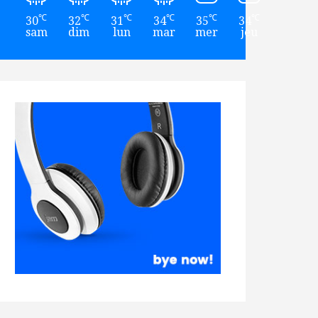
℃
℃
℃
℃
℃
℃
30
32
31
34
35
34
sam
dim
lun
mar
mer
jeu