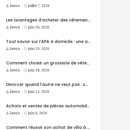
lawra
juillet 7, 2026
Les avantages d’acheter des vêtements garçon auprès d’un grossiste
lawra
juin 30, 2026
Tout savoir sur l’APA à domicile : une aide précieuse pour les personnes âgées
lawra
juin 29, 2026
Comment choisir un grossiste de vêtements garçon fiable pour son business ?
lawra
juin 18, 2026
Divorcer quand l’autre ne veut pas : solutions et démarches pour avancer
lawra
juin 15, 2026
Achats et ventes de pièces automobiles : fiabilité et qualité
lawra
juin 6, 2026
Comment réussir son achat de villa à Grimaud en 2026 ?