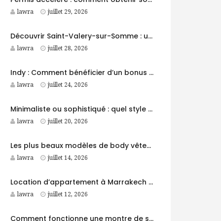
lawra
juillet 29, 2026
Découvrir Saint-Valery-sur-Somme : une destination idéale pour des vacances entre nature et patrimoine
lawra
juillet 28, 2026
Indy : Comment bénéficier d’un bonus et gérer sa comptabilité plus facilement ?
lawra
juillet 24, 2026
Minimaliste ou sophistiqué : quel style d’accessoires homme choisir ?
lawra
juillet 20, 2026
Les plus beaux modèles de body vêtement femme
lawra
juillet 14, 2026
Location d’appartement à Marrakech : conseils pour trouver le logement idéal
lawra
juillet 12, 2026
Comment fonctionne une montre de sport GPS