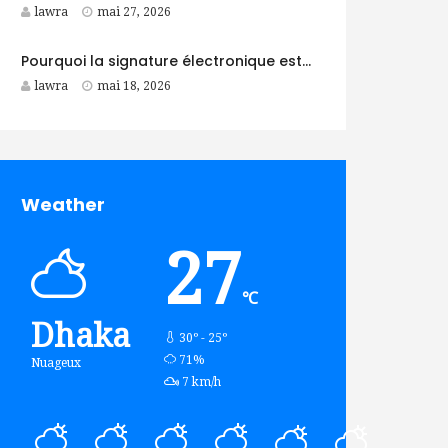
lawra
mai 27, 2026
Pourquoi la signature électronique est-elle de plus en plus populaire ?
lawra
mai 18, 2026
Weather
27
℃
Dhaka
30º - 25º
humidity:
71%
Nuageux
wind:
7 km/h