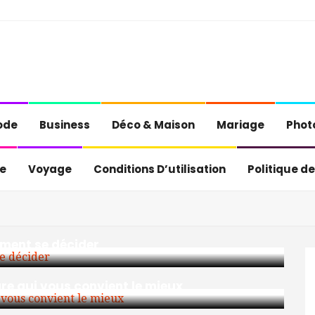
ode
Business
Déco & Maison
Mariage
Phot
e
Voyage
Conditions D’utilisation
Politique de
mment se décider
ure qui vous convient le mieux