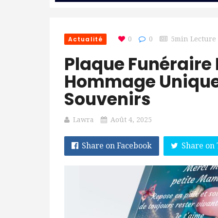
Actualité
0
0
5min Lecture
Plaque Funéraire 
Hommage Unique 
Souvenirs
Lawra
Août 4, 2025
Share on Facebook
Share on 