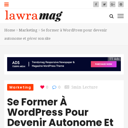
Home
Marketing
Se former à WordPress pour devenir
autonome et gérer son site
TT Ads
Marketing
0
0
5min Lecture
Se Former À
WordPress Pour
Devenir Autonome Et